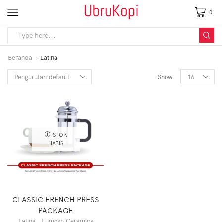
0
Beranda
Latina
Show
STOK
HABIS
CLASSIC FRENCH PRESS
PACKAGE
Latina
,
Lumosh Ceramics