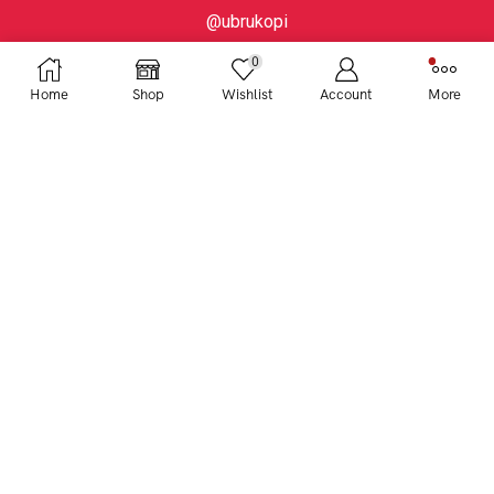
@ubrukopi
0
Home
Shop
Wishlist
Account
More
Gabung Newsletter Kami
UBRUKOPI
Magazine
Promo