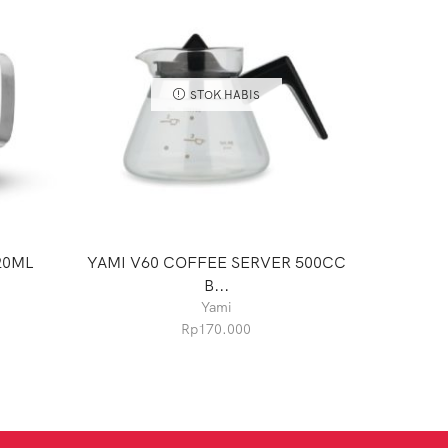
STOK HABIS
20ML
YAMI V60 COFFEE SERVER 500CC
YAMI 
B...
Yami
Rp
170.000