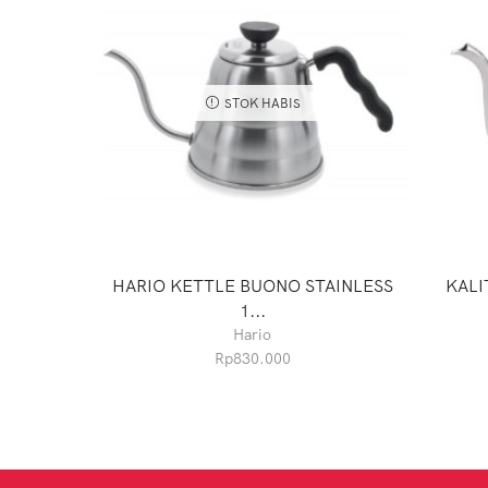
STOK HABIS
HARIO KETTLE BUONO STAINLESS
KALI
1...
Hario
Rp
830.000