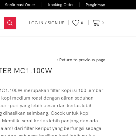
Konfirmasi Order
Tracking Order
Pengiriman
LOG IN / SIGN UP
0
0
FLASH SALE
Return to previous page
LTER MC1.100W
C1.100W merupakan filter kopi isi 100 lembar
er kopi medium roast dengan aliran seduhan
pori-pori yang lebih besar dan kertas lebih
ng dihasilkan seimbang. Cocok untuk kopi
 Memiliki serat kertas lebih panjang dan ada
dalam) dari filter keriput yang berfungsi sebagai
 mudah, sehingga hasilkan kopi lebih mulus.