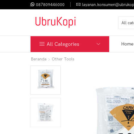
087809446000
layanan.konsumen@ubrukop
All Categories
Home
Beranda
Other Tools