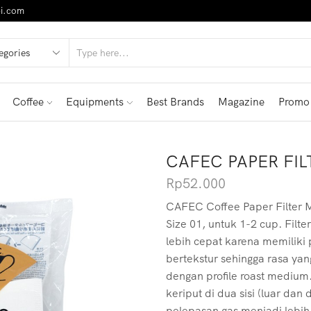
i.com
Coffee
Equipments
Best Brands
Magazine
Promo
CAFEC PAPER FI
Rp
52.000
CAFEC Coffee Paper Filter M
Size 01, untuk 1-2 cup. Filt
lebih cepat karena memiliki 
bertekstur sehingga rasa ya
dengan profile roast medium.
keriput di dua sisi (luar dan 
pelepasan gas menjadi lebih