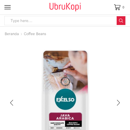
0
Beranda
Coffee Beans