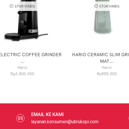
STOK HABIS
STOK HABIS
ELECTRIC COFFEE GRINDER
HARIO CERAMIC SLIM GR
...
MAT...
Hario
Hario
Rp
3.800.000
Rp
555.000
EMAIL KE KAMI
layanan.konsumen@ubrukopi.com