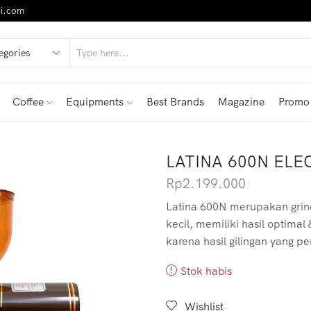
i.com
Coffee
Equipments
Best Brands
Magazine
Promo
LATINA 600N EL
Rp
2.199.000
Latina 600N merupakan grinde
kecil, memiliki hasil optima
karena hasil gilingan yang per
Stok habis
Wishlist