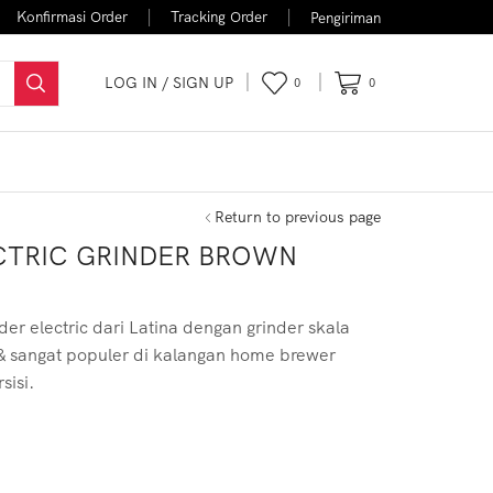
Konfirmasi Order
Tracking Order
Pengiriman
LOG IN / SIGN UP
0
0
FLASH SALE
Return to previous page
ECTRIC GRINDER BROWN
r electric dari Latina dengan grinder skala
l & sangat populer di kalangan home brewer
sisi.