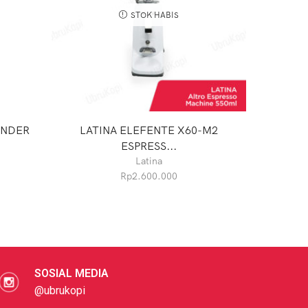
STOK HABIS
INDER
LATINA ELEFENTE X60-M2
BREWER 
ESPRESS...
Latina
Rp
2.600.000
SOSIAL MEDIA
@ubrukopi