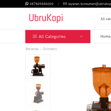
087809446000
layanan.konsumen@ubrukop
All Categories
Home
Beranda
Grinders