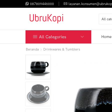
087809446000
layanan.konsumen@ubrukop
All Categories
Home
Beranda
Drinkwares & Tumblers