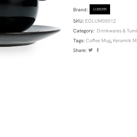
Brand:
SKU:
EDLUM00012
Category:
Drinkwares & Tumb
Tags:
Coffee Mug
,
Keramik M
Share: