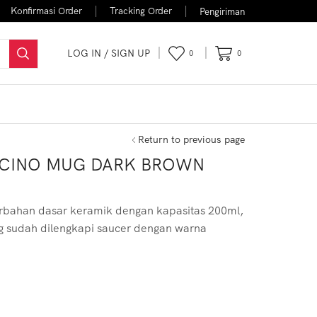
Konfirmasi Order
Tracking Order
Pengiriman
LOG IN / SIGN UP
0
0
FLASH SALE
Return to previous page
CINO MUG DARK BROWN
bahan dasar keramik dengan kapasitas 200ml,
g sudah dilengkapi saucer dengan warna