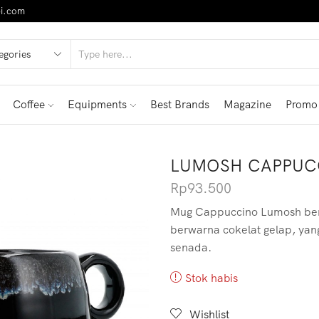
i.com
Coffee
Equipments
Best Brands
Magazine
Promo
LUMOSH CAPPUC
Rp
93.500
Mug Cappuccino Lumosh ber
berwarna cokelat gelap, yan
senada.
Stok habis
Wishlist