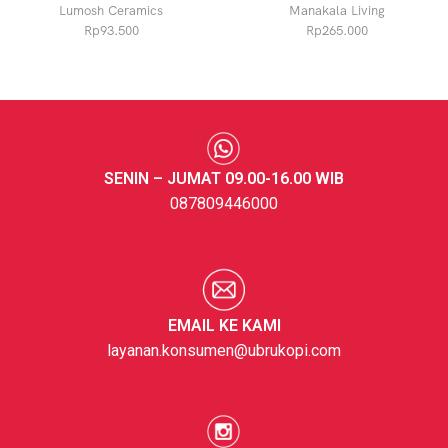
Lumosh Ceramics
Manakala Living
Rp
93.500
Rp
265.000
SENIN – JUMAT 09.00-16.00 WIB
087809446000
EMAIL KE KAMI
layanan.konsumen@ubrukopi.com