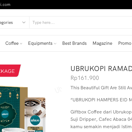
i.com
Coffee
Equipments
Best Brands
Magazine
Promo
UBRUKOPI RAMA
Rp
161.900
This Beautiful Gift Are Still A
“UBRUKOPI HAMPERS EID 
Giftbox Coffee dari Ubrukopi
Suji Dripper, Cafec Abaca 
kamu semakin menjadi Isti