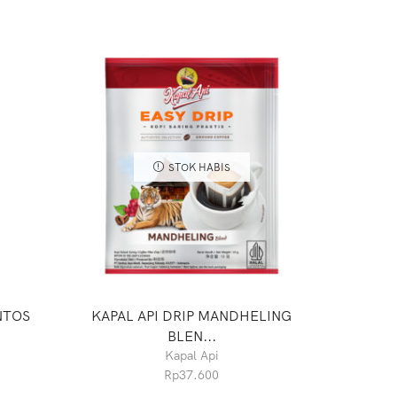
STOK HABIS
NTOS
KAPAL API DRIP MANDHELING
EXCELS
BLEN...
Kapal Api
Rp
37.600