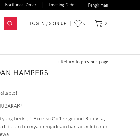
Konfirmasi Order
Tracking Order
Pengiriman
LOG IN / SIGN UP
0
0
FLASH SALE
Return to previous page
DAN HAMPERS
vailable!
MUBARAK”
 yang berisi, 1 Excelso Coffee ground Robusta,
04 didalam boxnya menjadikan hantaran lebaran
mewa.