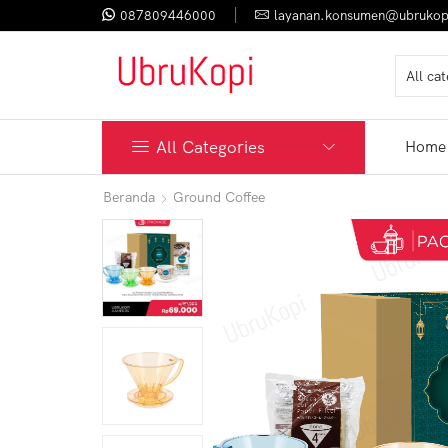
087809446000
layanan.konsumen@ubrukop
All Categories
Home
Beranda
Ground Coffee