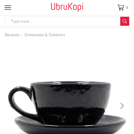
0
Beranda
Drinkwares & Tumblers