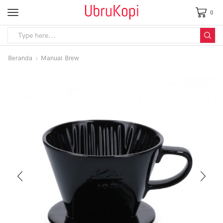
0
Beranda
Manual Brew