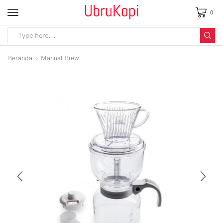
0
Beranda
Manual Brew