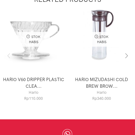
STOK
STOK
HABIS
HABIS
HARIO V60 DRIPPER PLASTIC
HARIO MIZUDASHI COLD
CLEA...
BREW BROW...
Hario
Hario
Rp
110.000
Rp
340.000