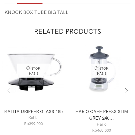
KNOCK BOX TUBE BIG TALL
RELATED PRODUCTS
STOK
STOK
HABIS
HABIS
KALITA DRIPPER GLASS 185
HARIO CAFE PRESS SLIM
Kalita
GREY 240...
Rp
399.000
Hario
Rp
460.000