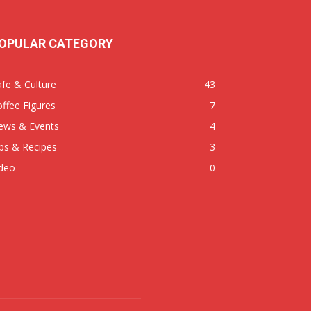
OPULAR CATEGORY
fe & Culture
43
ffee Figures
7
ews & Events
4
ps & Recipes
3
ideo
0