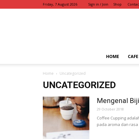
Friday, 7 August 2026
Sign in / Join
Shop
Contac
HOME
CAFE
Home
Uncategorized
UNCATEGORIZED
Mengenal Biji
29 October 2018
Coffee Cupping adala
pada aroma dan rasa dar