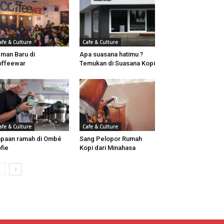
afe & Culture
Cafe & Culture
man Baru di
Apa suasana hatimu ?
offeewar
Temukan di Suasana Kopi
afe & Culture
Cafe & Culture
paan ramah di Ombé
Sang Pelopor Rumah
fie
Kopi dari Minahasa