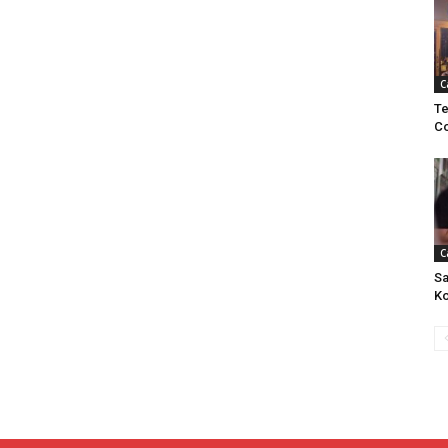
C
Te
C
C
Sa
Ko