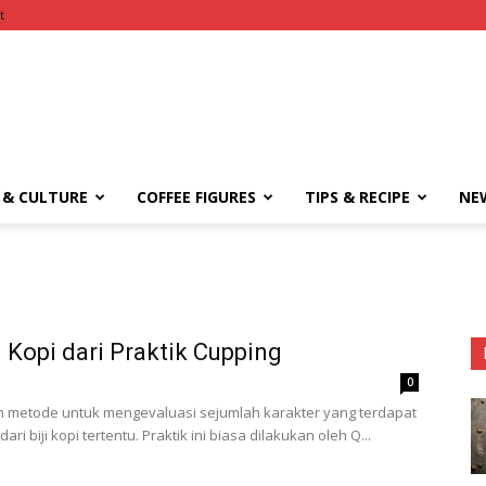
t
UbruKopi
 & CULTURE
COFFEE FIGURES
TIPS & RECIPE
NE
 Kopi dari Praktik Cupping
0
h metode untuk mengevaluasi sejumlah karakter yang terdapat
i biji kopi tertentu. Praktik ini biasa dilakukan oleh Q...