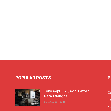
POPULAR POSTS
P
Toko Kopi Tuku, Kopi Favorit
Ca
Para Tetangga
Co
30 October 2018
N