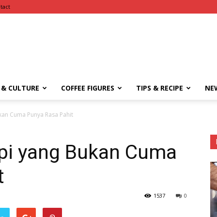
tact
UbruKopi
 & CULTURE
COFFEE FIGURES
TIPS & RECIPE
NE
kan Cuma Punya Rasa Pahit
pi yang Bukan Cuma
t
1537
0