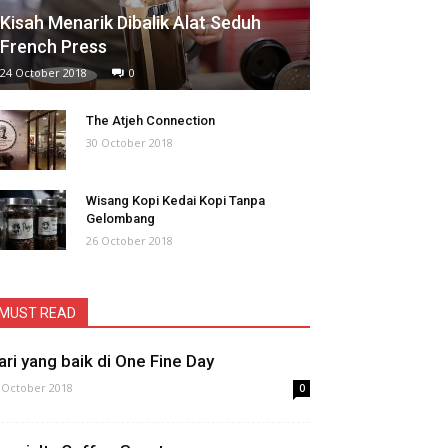
Kisah Menarik Dibalik Alat Seduh
French Press
24 October 2018
0
The Atjeh Connection
30 October 2018
Wisang Kopi Kedai Kopi Tanpa
Gelombang
26 October 2018
MUST READ
ari yang baik di One Fine Day
 October 2018
0