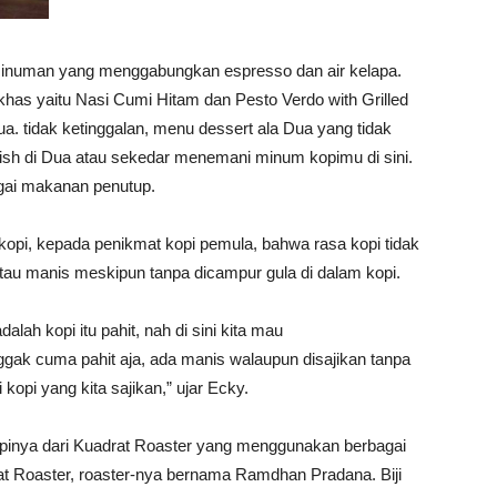
 minuman yang menggabungkan espresso dan air kelapa.
has yaitu Nasi Cumi Hitam dan Pesto Verdo with Grilled
a. tidak ketinggalan, menu dessert ala Dua yang tidak
ish di Dua atau sekedar menemani minum kopimu di sini.
gai makanan penutup.
pi, kepada penikmat kopi pemula, bahwa rasa kopi tidak
atau manis meskipun tanpa dicampur gula di dalam kopi.
lah kopi itu pahit, nah di sini kita mau
ggak cuma pahit aja, ada manis walaupun disajikan tanpa
 kopi yang kita sajikan,” ujar Ecky.
kopinya dari Kuadrat Roaster yang menggunakan berbagai
uadrat Roaster, roaster-nya bernama Ramdhan Pradana. Biji