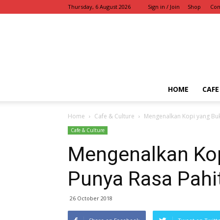
Thursday, 6 August 2026
Sign in / Join
Shop
Con
HOME
CAFE
Home
Cafe & Culture
Mengenalkan Kopi yang Bu
Cafe & Culture
Mengenalkan Ko
Punya Rasa Pahi
26 October 2018