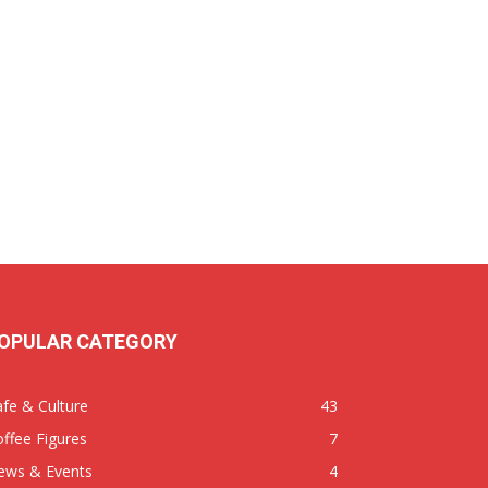
OPULAR CATEGORY
fe & Culture
43
ffee Figures
7
ews & Events
4