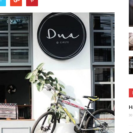
er
H
30