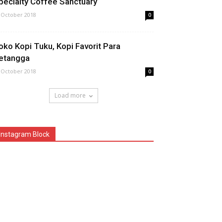
pecialty Coffee Sanctuary
 October 2018
0
oko Kopi Tuku, Kopi Favorit Para
etangga
 October 2018
0
Load more
Instagram Block